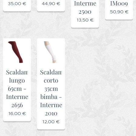
Intermezzo
IM009
35,00
€
44,90
€
2500
50,90
€
13,50
€
Scaldamuscolo
Scaldamuscolo
lungo
corto
65cm -
35cm
Intermezzo
bimba -
2656
Intermezzo
2010
16,00
€
12,00
€