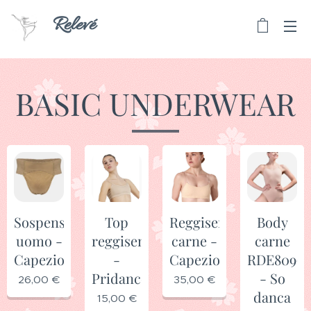
Relevé
BASIC UNDERWEAR
Sospensorio
Top
Reggiseno
Body
uomo -
reggiseno
carne -
carne
Capezio
-
Capezio
RDE8099
Pridance
- So
26,00
€
35,00
€
danca
15,00
€