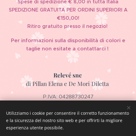
Spese di spedizione € 8,00 in tutta Italia
SPEDIZIONE GRATUITA PER ORDINI SUPERIORI A
€150,00!
Ritiro gratuito presso il negozio!
Per informazioni sulla disponibilità di colori e
taglie non esitate a contattarci !
Relevé snc
di Pillan Elena e De Mori Diletta
P.IVA: 04288730247
Via Guglielmo Marconi 17, 36043 Camisano Vicentino
+39 320 5332277
Utilizziamo i cookie per consentire il corretto funzionamento
e la sicurezza del nostro sito web e per offrirti la migliore
releve.snc@gmail.com
esperienza utente possibile.