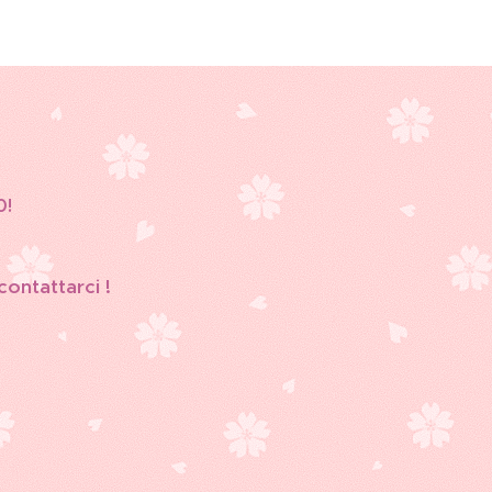
0!
 contattarci !