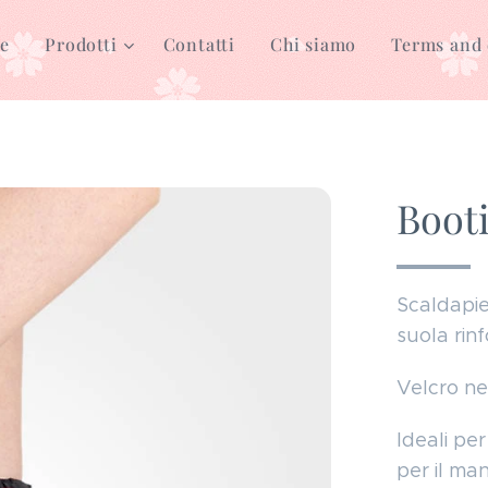
e
Prodotti
Contatti
Chi siamo
Terms and 
Boot
Scaldapied
suola rin
Velcro ner
Ideali per
per il man