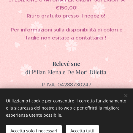
€150,00!
Ritiro gratuito presso il negozio!
Per informazioni sulla disponibilità di colori e
taglie non esitate a contattarci !
Relevé snc
di Pillan Elena e De Mori Diletta
P.IVA: 04288730247
Via Guglielmo Marconi 17, 36043 Camisano Vicentino
+39 320 5332277
Utilizziamo i cookie per consentire il corretto funzionamento
e la sicurezza del nostro sito web e per offrirti la migliore
releve.snc@gmail.com
esperienza utente possibile.
Accetta solo i necessari
Accetta tutti