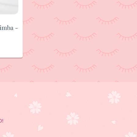
imba -
0!