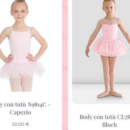
y con tutù N9814C -
Capezio
Body con tutù CL78
Bloch
32,00
€