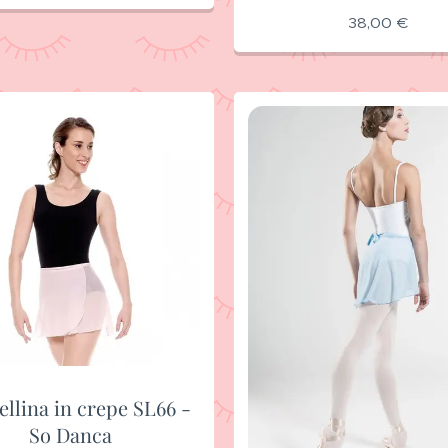
38,00
€
llina in crepe SL66 -
So Danca