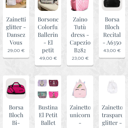
Zainetti
Borsone
Zaino
Borsa
glitter -
Colorful
Tutù
Bloch
Dansez
Ballerinas
dress -
Recital
Vous
- El
Capezio
- A6350
petit
B282
29,00
€
43,00
€
49,00
€
23,00
€
Borsa
Bustina
Zainetto
Zainetto
Bloch
El Petit
unicorno
trasparen
Bi-
Ballet
-
glitter -