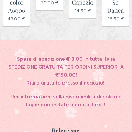
color
Capezio
So
20,00
€
A6006
Danca
24,50
€
43,00
€
26,50
€
Spese di spedizione € 8,00 in tutta Italia
SPEDIZIONE GRATUITA PER ORDINI SUPERIORI A
€150,00!
Ritiro gratuito presso il negozio!
Per informazioni sulla disponibilità di colori e
taglie non esitate a contattarci !
Relevé snc