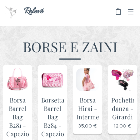
Relevé
BORSE E ZAINI
Borsa
Borsetta
Borsa
Pochette
Barrel
Barrel
Hirai -
danza -
Bag
Bag
Intermezzo
Girardi
B281 -
B284 -
35,00
€
12,00
€
Capezio
Capezio