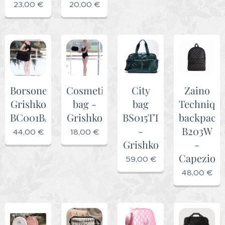
23,00
€
20,00
€
Borsone
Cosmetic
City
Zaino
Grishko
bag -
bag
Techniqu
BC001BAG
Grishko
BS015TTG
backpack
-
B203W
44,00
€
18,00
€
Grishko
-
Capezio
59,00
€
48,00
€