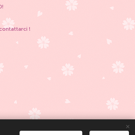
0!
 contattarci !