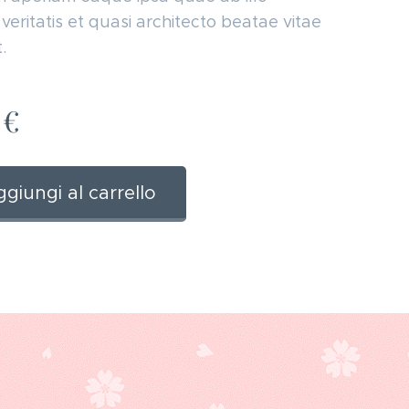
veritatis et quasi architecto beatae vitae
.
€
giungi al carrello