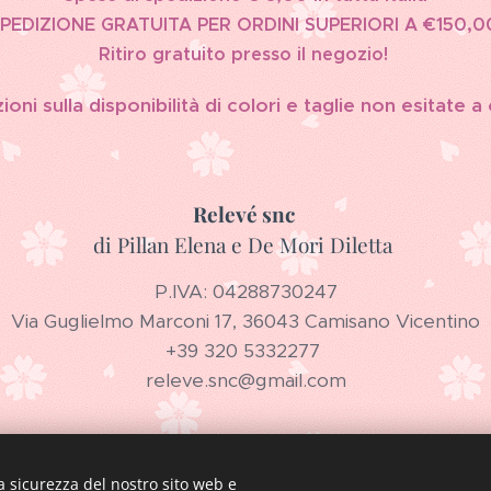
PEDIZIONE GRATUITA PER ORDINI SUPERIORI A €150,0
Ritiro gratuito presso il negozio!
oni sulla disponibilità di colori e taglie non esitate a
Relevé snc
di Pillan Elena e De Mori Diletta
P.IVA: 04288730247
Via Guglielmo Marconi 17, 36043 Camisano Vicentino
+39 320 5332277
releve.snc@gmail.com
a sicurezza del nostro sito web e