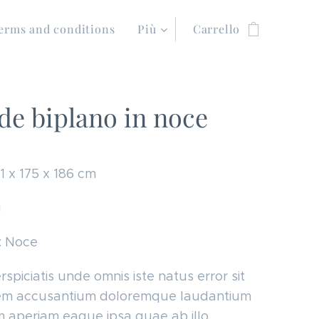
erms and conditions
Più
Carrello
de biplano in noce
21 x 175 x 186 cm
g
: Noce
spiciatis unde omnis iste natus error sit
em accusantium doloremque laudantium
 aperiam eaque ipsa quae ab illo