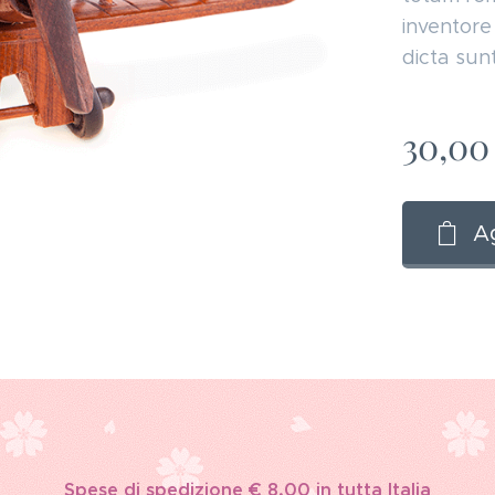
inventore 
dicta sunt
30,00
Ag
Spese di spedizione € 8,00 in tutta Italia