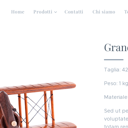
Home
Prodotti
Contatti
Chi siamo
T
Gran
Taglia: 4
Peso: 1 k
Materiale
Sed ut per
voluptat
totam rem