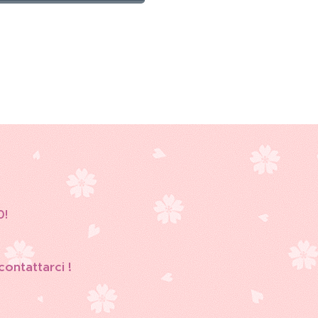
0!
 contattarci !