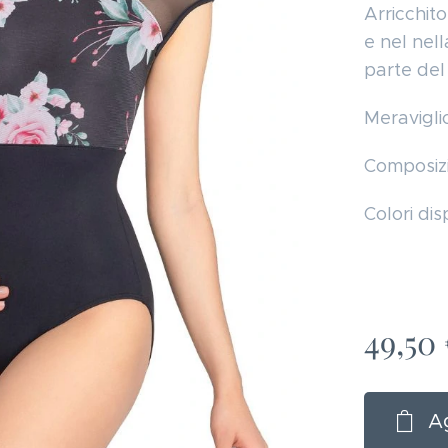
Arricchito
e nel nel
parte del
Meravigli
Composizi
Colori dis
49,50
Ag