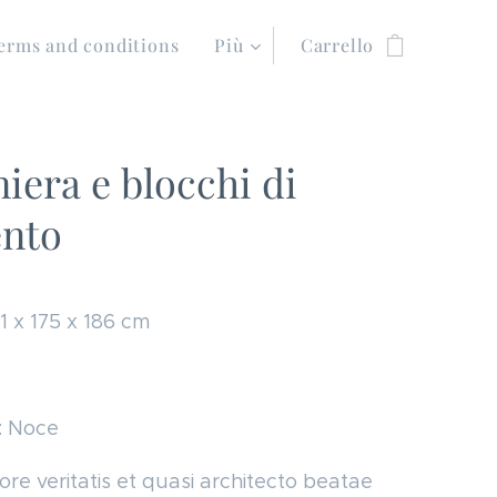
erms and conditions
Più
Carrello
iera e blocchi di
nto
21 x 175 x 186 cm
: Noce
tore veritatis et quasi architecto beatae