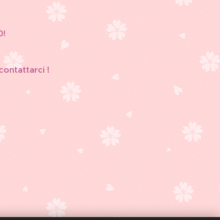
0!
 contattarci !