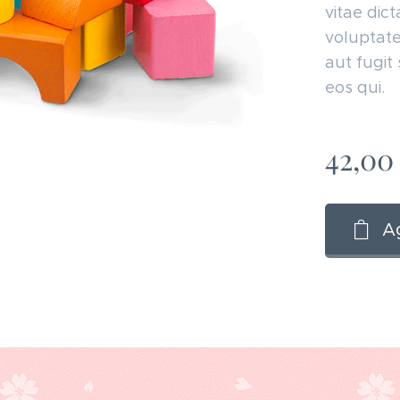
vitae dic
voluptate
aut fugit
eos qui.
42,00
Ag