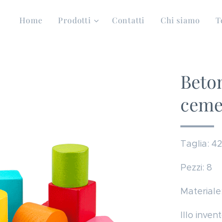
Home
Prodotti
Contatti
Chi siamo
T
Beton
ceme
Taglia: 4
Pezzi: 8
Materiale
Illo inven